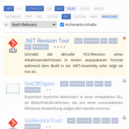
.NET
C++
CONSOLE
DB
DEV
FILES
LINUX
MEDIA
NETWORK
PHP
SEC
SOCIAL
SRC
SYSTEM
WEB
WINDOWS
Archivierte Inhalte
×
.NET Revision Tool
.NET
CONSOLE
DEV
FILES
★★★★
SRC
WINDOWS
Schreibt die aktuelle VCS-Revision eines
Arbeitsverzeichnisses in einem anpassbaren Format
während dem Build in ein .NET-Assembly oder zeigt sie
nur an.
NetDllExport
.NET
CONSOLE
DEV
FILES
SRC
★★
WINDOWS
Exportiert statische Methoden in einer verwalteten DLL
als Bibliotheksfunktionen, die aus einer unverwalteten
Windows-Anwendung aufgerufen werden können.
GitRevisionTool
.NET
CONSOLE
DEV
FILES
SRC
★★
WINDOWS